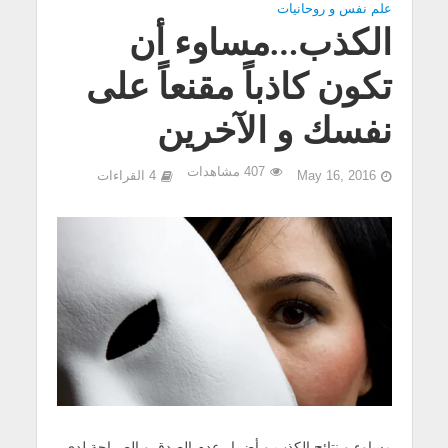
علم نفس و روحانيات
الكذب…مساوء أن
تكون كاذباً مقنعاً على
نفسك و الآخرين
407 مشاهدات
May 16, 2016
4 القراءات
مساوء و نتائج الكذب و أضرار عدم الصدق و الصراحة لدى