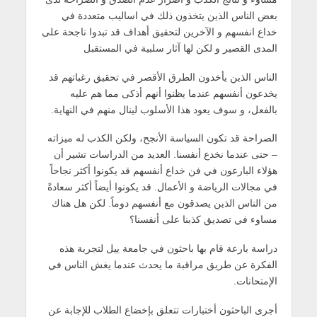
بعض الناس الذين يتخذون ذلك في اساليب متعددة في
خداع انفسهم و الآخرين لتحقيق أهداف قد تبدوا ناجحة على
المدى القصير و لكن لها آثار سلبية في المستقبل
الناس الذين يأخدون الطرق الأقصر في تحقيق رغباتهم قد
يخدعون أنفسهم عندما يظنوا أنهم أذكى مما هم عليه
بالفعل، و سوف يعود هذا الأسلوب لينال منهم في النهاية.
الصراحة قد تكون السياسة الأنجح، ولكن الكذب له ميزاته
– حتى عندما نخدع أنفسنا. العديد من الدراسات تشير أن
هؤلاء البارعون في فن خداع أنفسهم قد يكونوا أكثر نجاحاً
في مجالات الرياضة و الأعمال. قد يكونوا أيضاً أكثر سعادةً
من الناس الذين يصدقون مع أنفسهم دوماً. لكن هل هناك
مساوء في تصديق كذبنا على أنفسنا؟
دراسة بارعة قام بها باحثون في جامعة ييل لتجربة هذه
الفكرة عن طريق مراقبة ما يحدث عندما يغش الناس في
الإمتحانات.
أجرى الباحثون أختبارات تتعلق بإخضاع الطلاب للإجابة عن