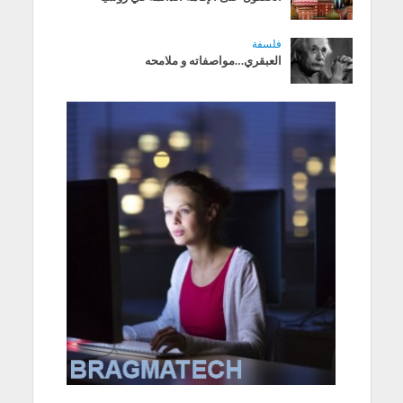
فلسفة
العبقري…مواصفاته و ملامحه