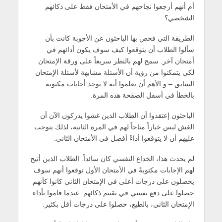
أم أنهم أرجعوا نجاحهم في الأمتحان فقط على ذكائهم
الشخصي؟
الطريقة التي فحص بها الباحثون عن الأجوبة كانت بأن
سألوا الطلاب أن يتوقعوا كيف سوف يكون أدائهم في
أمتحان آخر. سمح لهم بالنظر سريعاً على ورقة الإمتحان
لكي يتمكنوا من رؤية أن الأسئلة مشابهة لأسئلة الإمتحان
السابق – و الأهم أن يعلموا أنه لا يوجد أجابات مكتوبة
بالخطأ في أسفل الصفحة هذه المرة.
الباحثون إعتقدوا أن الطلاب الذين غشوا يدركون الآن أن
الغش ليس خياراً متاحاً لهم في المرة الثانية، لذلك يتوجب
عليهم أن لا يتوقعوا أداءً أفضل في الأمتحان الثاني.
لم يحدث هذا، الخداع النفسي كان سائداً. الطلاب الذين أتيح
لهم الإجابات مكتوبةً في الأمتحان الأول توقعوا أنهم سوف
يحصلون على درجات أعلى في الإمتحان الثاني كانوا كأنهم
حصلوا على دفع نفسي في تقييم ذكائهم. عندما قاموا بأداء
الإمتحان الثاني، بالطبع، حصلوا على درجات أقل بكثير.