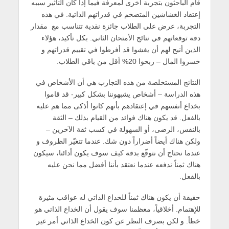
قام الباحثون بتجربة أخرى لمعرفة فيما إذا كان التأثير سببه
إعتقاد الغشاشين المتضخم في قدراتهم الذاتية. في هذه
التجربة، عرض على الطلاب جائزة نقدية تتناسب مع مقدار
دقة توقعاتهم في نتائج الأمتحان الثاني. بكل تأكيد، هؤلاء
الذين أتيح لهم أن يغشوا قد أفرطوا في تقييم قدراتهم و
خسروا المال – ربحوا 20% أقل من باقي الطلاب.
النتائج المستخلصة من هذه التجارب هي أن الأشخاص في
هذه الدراسة – أشخاص يشبهوننا بشكل كبير- قد قاموا
بخداع أنفسهم في إعتقادهم بأنهم كانوا أذكى مما هم عليه
بالفعل. قد يكون هناك فوائد من القيام بذلك – الثقة
بالنفس، الرضى، أو السهولة في كسب ثقة الآخرين –
ولكن هناك أيضاً أضراراً دون شك. عندما تتغيّر الظروف و
عندما نحتاج أن نتوقّع بدقة كيف سوف يكون أدائنا، سيكون
هناك ثمناً ندفعه عندما نعتقد بأننا أفضل مما نحن عليه
بالفعل.
حقيقة أن يكون هناك ثمناً للخداع الذاتي له عواقب مثيرة
للإهتمام. أخلاقياً، معظمنا سوف يقول أن الخداع الذاتي هو
خطأ. و لكن بصرف النظر عن كون الخداع الذاتي أمر غير