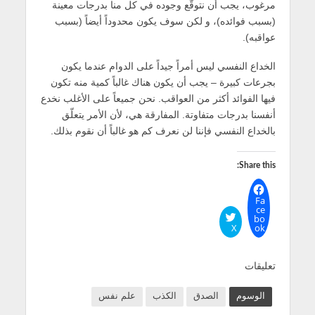
مرغوب، يجب أن نتوقّع وجوده في كل منا بدرجات معينة
(بسبب فوائده)، و لكن سوف يكون محدوداً أيضاً (بسبب
عواقبه).
الخداع النفسي ليس أمراً جيداً على الدوام عندما يكون
بجرعات كبيرة – يجب أن يكون هناك غالباً كمية منه تكون
فيها الفوائد أكثر من العواقب. نحن جميعاً على الأغلب نخدع
أنفسنا بدرجات متفاوتة. المفارقة هي، لأن الأمر يتعلّق
بالخداع النفسي فإننا لن نعرف كم هو غالباً أن نقوم بذلك.
Share this:
Fa
ce
bo
X
ok
تعليقات
الوسوم
الصدق
الكذب
علم نفس