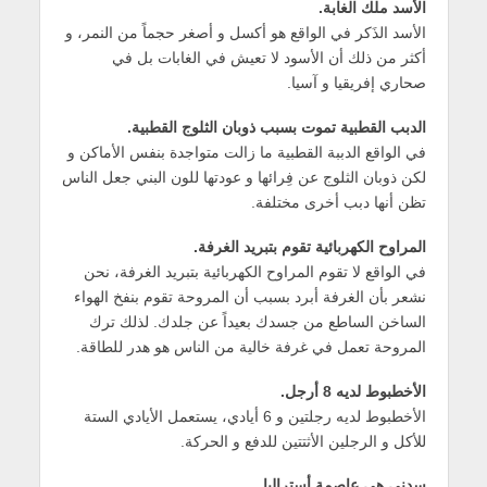
الأسد ملك الغابة.
الأسد الذَكر في الواقع هو أكسل و أصغر حجماً من النمر، و
أكثر من ذلك أن الأسود لا تعيش في الغابات بل في
صحاري إفريقيا و آسيا.
الدبب القطبية تموت بسبب ذوبان الثلوج القطبية.
في الواقع الدببة القطبية ما زالت متواجدة بنفس الأماكن و
لكن ذوبان الثلوج عن فِرائها و عودتها للون البني جعل الناس
تظن أنها دبب أخرى مختلفة.
المراوح الكهربائية تقوم بتبريد الغرفة.
في الواقع لا تقوم المراوح الكهربائية بتبريد الغرفة، نحن
نشعر بأن الغرفة أبرد بسبب أن المروحة تقوم بنفخ الهواء
الساخن الساطع من جسدك بعيداً عن جلدك. لذلك ترك
المروحة تعمل في غرفة خالية من الناس هو هدر للطاقة.
الأخطبوط لديه 8 أرجل.
الأخطبوط لديه رجلتين و 6 أيادي، يستعمل الأيادي الستة
للأكل و الرجلين الأثتتين للدفع و الحركة.
سدني هي عاصمة أستراليا.