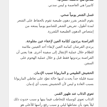
كانبيرا هي العاصمة و ليس سدني.
غسل الشعر يومياً صحي.
يقوم الشعر بفرز دهون طبيعية تقوم بالحفاظ على الشعر
لمدة أطول، تعريض الشعر للشامبو يومياً يمنعه من
إمتصاص الدهون الطبيعية المُفرزة.
القراصنة يرتدون كمّامة العين لإخفاء عين مقلوعة.
يرتدي القرصان كمامة العين لإبقاء أحد العينين ملائمة
للظلام خلال عملية الإنتقال إلى سفينة أخرى. هذا يعني أن
القراصنة يرتدونها فقط قبل و خلال عملية الهجوم على
السفن.
الحشيش الطبيعي و الماريوانا تسبب الإدمان.
نسبة قليلة جداً يحدث لديها حالة تعوّد على تعاطي الماريوانا
بسبب العادة و ليس لأن الحشيش يسبب أي إدمان.
تعوي الذئاب عند ظهور القمر.
الذئاب تعوي كوسيلة للتخاطب فيما بينها و سبب حدوث ذلك
ليلاً يعود بأن نشاطها ليلي و سبب رفع رأسها للأعلى هو