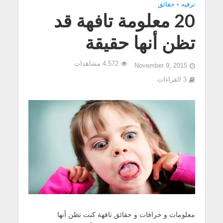
ترفيه
•
حقائق
20 معلومة تافهة قد
تظن أنها حقيقة
4,572 مشاهدات
November 9, 2015
3 القراءات
معلومات و خرافات و حقائق تافهة كنت تظن أنها