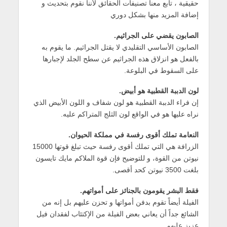
حقيقية ، تابع معنا تصنيفات الحقائق لأننا نقوم بتحديث و
إضافة المزيد منها بشكل دوري
الصابون يقضي على الجراثيم.
الصابون الأساسي التقليدي لا يقتل الجراثيم. ما يقوم به
بالفعل هو انزلاق هذه الجراثيم عن سطح الجلد لإجبارها
على السقوط في البلوعة.
لون الدببة القطبية هو أبيض.
إن فراء الدببة القطبية هو لون شفاف و اللون الأبيض الذي
نراه عليها هو في الواقع لون الثلج المتراكم عليه.
النعامة تملك أقوى رفسة في مملكة الحيوان.
الزرافة هي التي تملك أقوى رفسة حيث تبلغ قوتها 15000
نيوتن من القوة، و للتوضيح فإن قوة الملاكم مايك تايسون
بلغت 3500 نيوتن كحد أقصى.
فقط البشر يقومون بالجنائز على أمواتهم.
الفيلة أيضاً تقوم بدفن أمواتها و تحزن عليهم بل إنه من
الشائع جداً أن يعاني بعض الفيلة من الإكتئاب لفقدان فيل
عزيز عليهم.