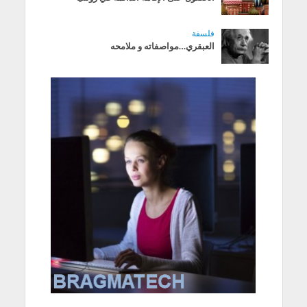
فلسفة
العبقري…مواصفاته و ملامحه